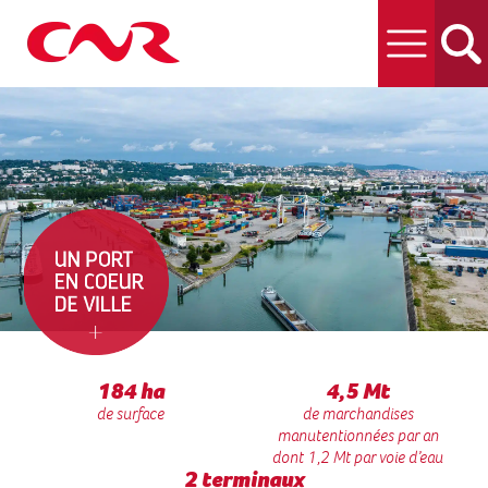
Le port de Lyon
Les services portuaires
Vous implanter au port de Lyon
Le port au service des territoires
Choisir le transport fluvial
184 ha
4,5 Mt
de surface
de marchandises
manutentionnées par an
dont 1,2 Mt par voie d’eau
2 terminaux